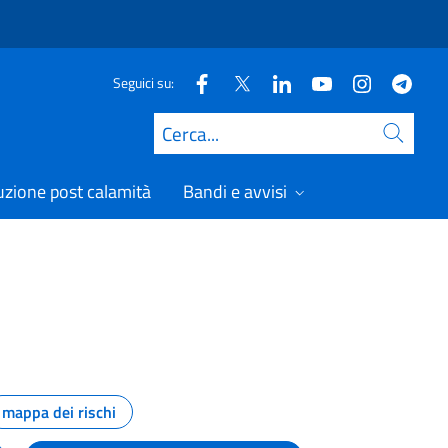
Seguici su:
Cerca
uzione post calamità
Bandi e avvisi
mappa dei rischi