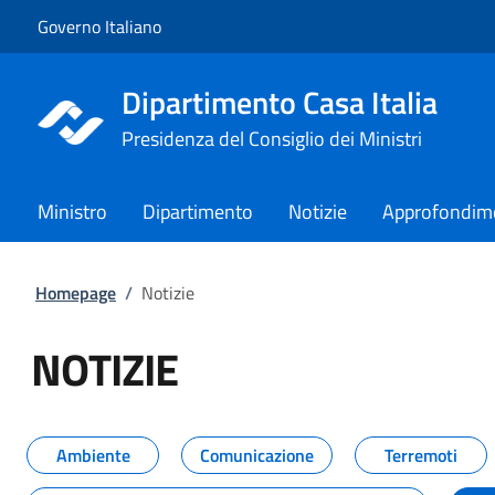
Vai al contenuto
Vai alla navigazione del sito
Governo Italiano
Dipartimento Casa Italia
Presidenza del Consiglio dei Ministri
Ministro
Dipartimento
Notizie
Approfondim
Homepage
/
Notizie
NOTIZIE
Tutti i contenuti della pagina NO
Ambiente
Comunicazione
Terremoti