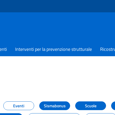
enti
Interventi per la prevenzione strutturale
Ricostr
TIZIE
Eventi
Sismabonus
Scuole