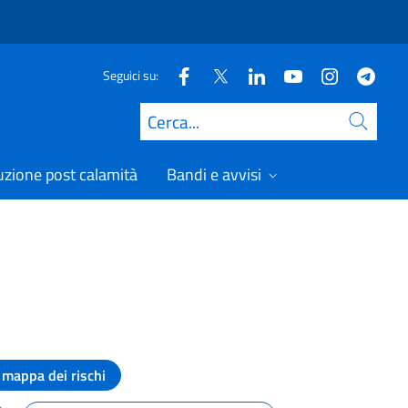
Seguici su:
Cerca
uzione post calamità
Bandi e avvisi
mappa dei rischi