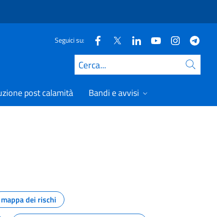
Seguici su:
Cerca
uzione post calamità
Bandi e avvisi
mappa dei rischi