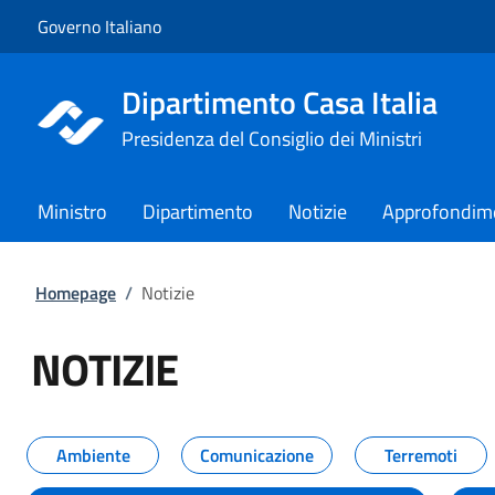
Vai al contenuto
Vai alla navigazione del sito
Governo Italiano
Dipartimento Casa Italia
Presidenza del Consiglio dei Ministri
Ministro
Dipartimento
Notizie
Approfondim
Homepage
/
Notizie
NOTIZIE
Tutti i contenuti della pagina NO
Ambiente
Comunicazione
Terremoti