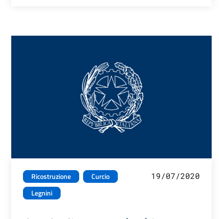
19/07/2020
Ricostruzione
Curcio
Legnini