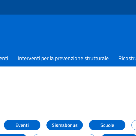
enti
Interventi per la prevenzione strutturale
Ricostr
TIZIE
Eventi
Sismabonus
Scuole