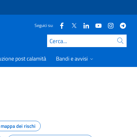
Seguici su:
Cerca
uzione post calamità
Bandi e avvisi
mappa dei rischi