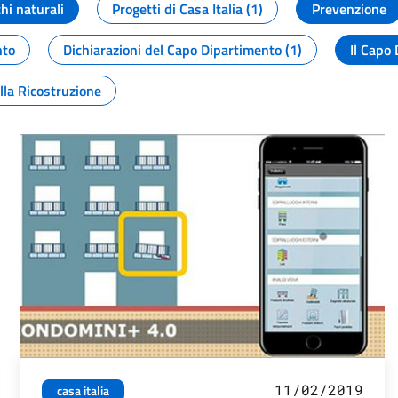
chi naturali
Progetti di Casa Italia (1)
Prevenzione
nto
Dichiarazioni del Capo Dipartimento (1)
Il Capo 
lla Ricostruzione
11/02/2019
casa italia