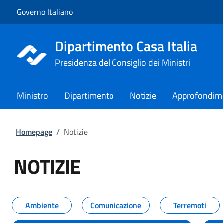
Vai al contenuto
Vai alla navigazione del sito
Governo Italiano
Dipartimento Casa Italia
Presidenza del Consiglio dei Ministri
Ministro
Dipartimento
Notizie
Approfondim
Homepage
/
Notizie
NOTIZIE
Tutti i contenuti della pagina NO
Ambiente
Comunicazione
Terremoti