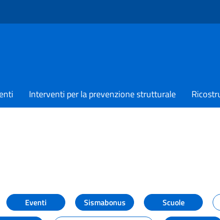
enti
Interventi per la prevenzione strutturale
Ricostr
TIZIE
Eventi
Sismabonus
Scuole