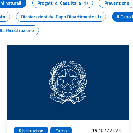
chi naturali
Progetti di Casa Italia (1)
Prevenzione
nto
Dichiarazioni del Capo Dipartimento (1)
Il Capo 
lla Ricostruzione
19/07/2020
Ricostruzione
Curcio