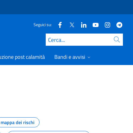
Seguici su:
Cerca
uzione post calamità
Bandi e avvisi
mappa dei rischi