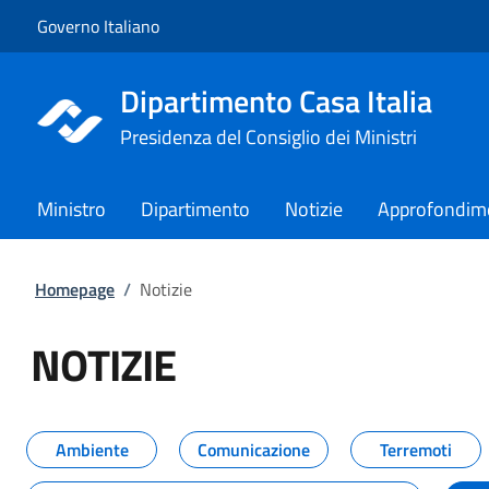
Vai al contenuto
Vai alla navigazione del sito
Governo Italiano
Dipartimento Casa Italia
Presidenza del Consiglio dei Ministri
Ministro
Dipartimento
Notizie
Approfondim
Homepage
/
Notizie
NOTIZIE
Tutti i contenuti della pagina NO
Ambiente
Comunicazione
Terremoti