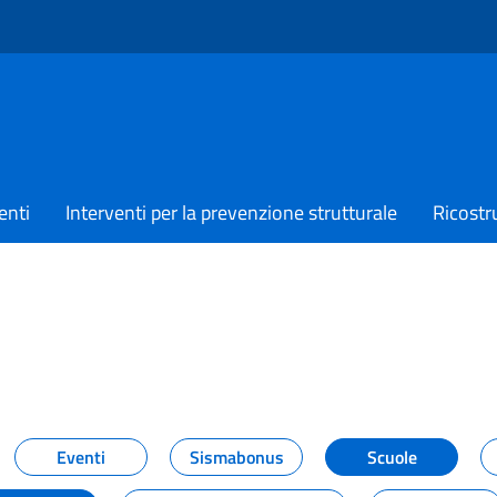
enti
Interventi per la prevenzione strutturale
Ricostr
TIZIE
Eventi
Sismabonus
Scuole