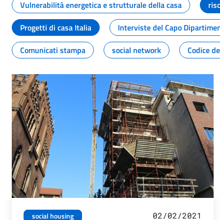
Vulnerabilità energetica e strutturale della casa
ris
Progetti di casa Italia
Interviste del Capo Dipartime
Comunicati stampa
social network
Codice de
02/02/2021
social housing