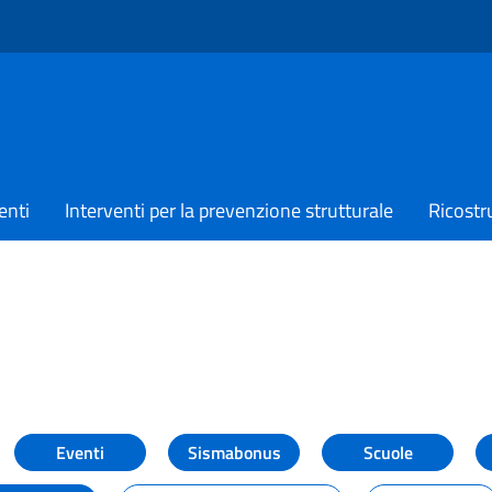
enti
Interventi per la prevenzione strutturale
Ricostr
TIZIE
Eventi
Sismabonus
Scuole