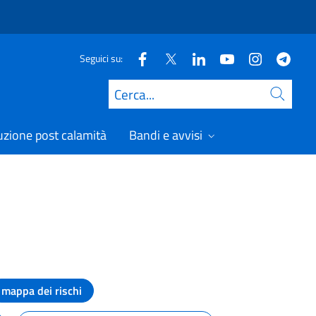
Seguici su:
Cerca
uzione post calamità
Bandi e avvisi
mappa dei rischi