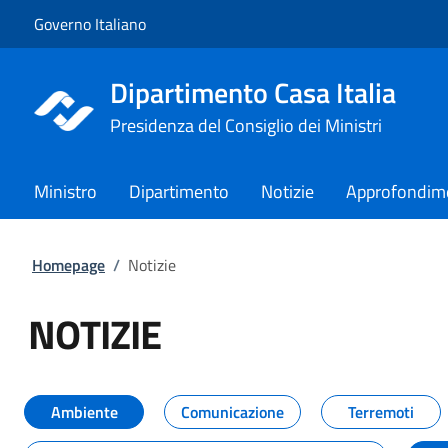
Vai al contenuto
Vai alla navigazione del sito
Governo Italiano
Dipartimento Casa Italia
Presidenza del Consiglio dei Ministri
Ministro
Dipartimento
Notizie
Approfondim
Homepage
/
Notizie
NOTIZIE
Tutti i contenuti della pagina NO
Ambiente
Comunicazione
Terremoti