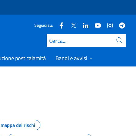
Seguici su:
Cerca
uzione post calamità
Bandi e avvisi
mappa dei rischi