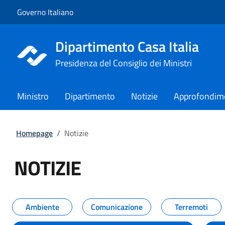
Vai al contenuto
Vai alla navigazione del sito
Governo Italiano
Dipartimento Casa Italia
Presidenza del Consiglio dei Ministri
Ministro
Dipartimento
Notizie
Approfondim
Homepage
/
Notizie
NOTIZIE
Tutti i contenuti della pagina NO
Ambiente
Comunicazione
Terremoti