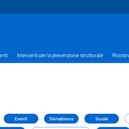
enti
Interventi per la prevenzione strutturale
Ricostr
TIZIE
Eventi
Sismabonus
Scuole