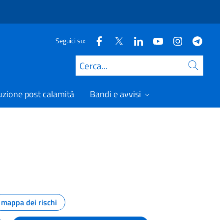
Seguici su:
Cerca
uzione post calamità
Bandi e avvisi
mappa dei rischi