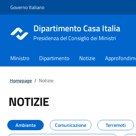
Vai al contenuto
Vai alla navigazione del sito
Governo Italiano
Dipartimento Casa Italia
Presidenza del Consiglio dei Ministri
Ministro
Dipartimento
Notizie
Approfondim
Homepage
/
Notizie
NOTIZIE
Tutti i contenuti della pagina NO
Ambiente
Comunicazione
Terremoti