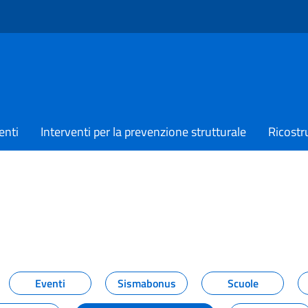
enti
Interventi per la prevenzione strutturale
Ricostr
TIZIE
Eventi
Sismabonus
Scuole