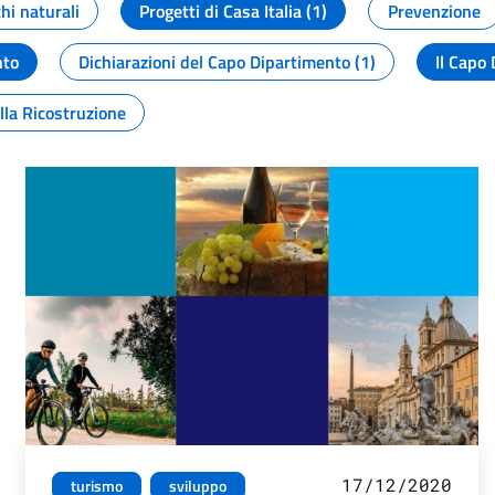
chi naturali
Progetti di Casa Italia (1)
Prevenzione
nto
Dichiarazioni del Capo Dipartimento (1)
Il Capo 
lla Ricostruzione
17/12/2020
turismo
sviluppo