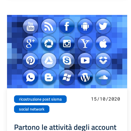
15/10/2020
ricostruzione post sisma
social network
Partono le attività degli account