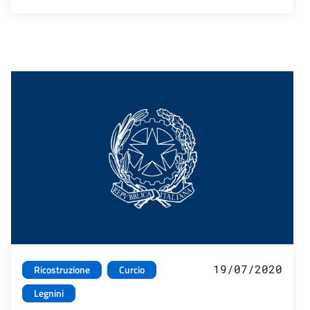
19/07/2020
Ricostruzione
Curcio
Legnini