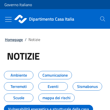
Vai al contenuto
Vai alla navigazione del sito
Governo Italiano
Dipartimento Casa Italia
Cerca
Homepage
/
Notizie
NOTIZIE
Tutti i contenuti della pagina NO
Ambiente
Comunicazione
Terremoti
Eventi
Sismabonus
Scuole
mappa dei rischi
Vulnerabilità energetica e strutturale della casa