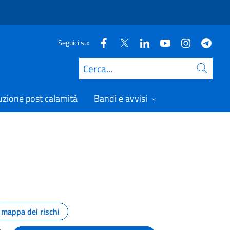
Seguici su:
Cerca
uzione post calamità
Bandi e avvisi
mappa dei rischi