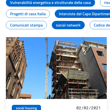
Vulnerabilità energetica e strutturale della casa
ris
Progetti di casa Italia
Interviste del Capo Dipartime
Comunicati stampa
social network
Codice de
02/02/2021
social housing