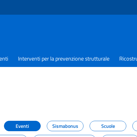
enti
Interventi per la prevenzione strutturale
Ricostr
TIZIE
Eventi
Sismabonus
Scuole