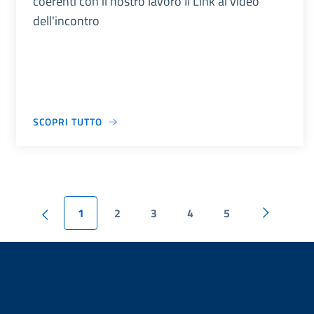
coerenti con il nostro lavoro Il Link al video
dell'incontro
SCOPRI TUTTO
1
2
3
4
5