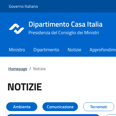
Vai al contenuto
Vai alla navigazione del sito
Governo Italiano
Dipartimento Casa Italia
Presidenza del Consiglio dei Ministri
Ministro
Dipartimento
Notizie
Approfondim
Homepage
/
Notizie
NOTIZIE
Tutti i contenuti della pagina NO
Ambiente
Comunicazione
Terremoti