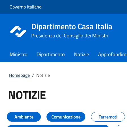
Vai al contenuto
Vai alla navigazione del sito
Governo Italiano
Dipartimento Casa Italia
Presidenza del Consiglio dei Ministri
Ministro
Dipartimento
Notizie
Approfondim
Homepage
/
Notizie
NOTIZIE
Tutti i contenuti della pagina NO
Ambiente
Comunicazione
Terremoti