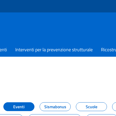
enti
Interventi per la prevenzione strutturale
Ricostr
TIZIE
Eventi
Sismabonus
Scuole