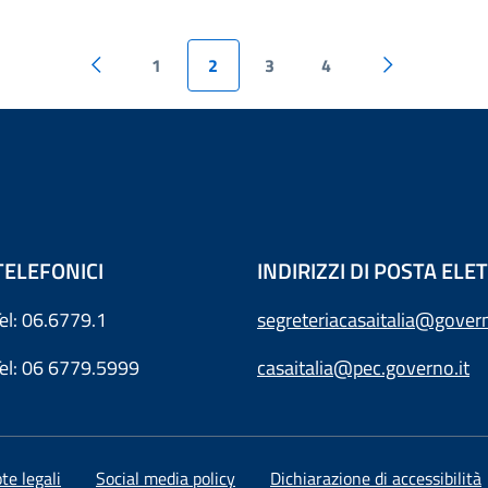
1
2
3
4
TELEFONICI
INDIRIZZI DI POSTA EL
Tel: 06.6779.1
segreteriacasaitalia@govern
Tel: 06 6779.5999
casaitalia@pec.governo.it
te legali
Social media policy
Dichiarazione di accessibilità