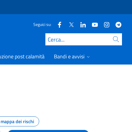
Seguici su:
Cerca
uzione post calamità
Bandi e avvisi
mappa dei rischi