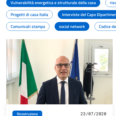
Vulnerabilità energetica e strutturale della casa
ris
Progetti di casa Italia
Interviste del Capo Dipartime
Comunicati stampa
social network
Codice de
23/07/2020
Ricostruzione