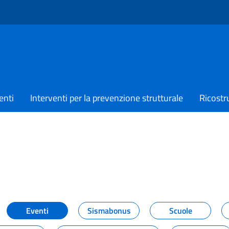
enti
Interventi per la prevenzione strutturale
Ricostr
TIZIE
Eventi
Sismabonus
Scuole