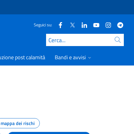
Seguici su:
Cerca
uzione post calamità
Bandi e avvisi
mappa dei rischi