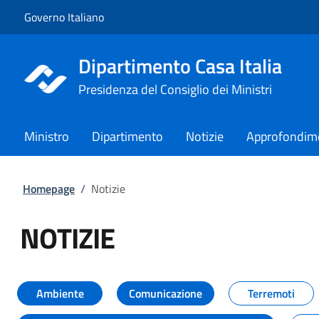
Vai al contenuto
Vai alla navigazione del sito
Governo Italiano
Dipartimento Casa Italia
Presidenza del Consiglio dei Ministri
Ministro
Dipartimento
Notizie
Approfondim
Homepage
/
Notizie
NOTIZIE
Tutti i contenuti della pagina NO
Ambiente
Comunicazione
Terremoti