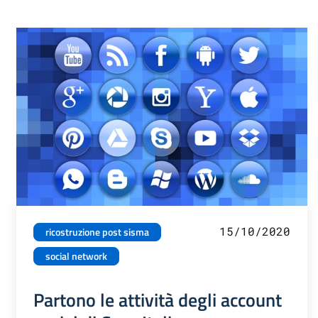
15/10/2020
ricostruzione post sisma
social network
Partono le attività degli account