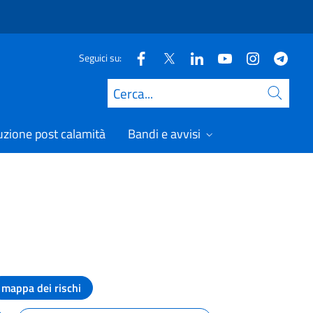
Seguici su:
Cerca
uzione post calamità
Bandi e avvisi
mappa dei rischi