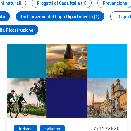
chi naturali
Progetti di Casa Italia (1)
Prevenzione
nto
Dichiarazioni del Capo Dipartimento (1)
Il Capo 
lla Ricostruzione
17/12/2020
turismo
sviluppo