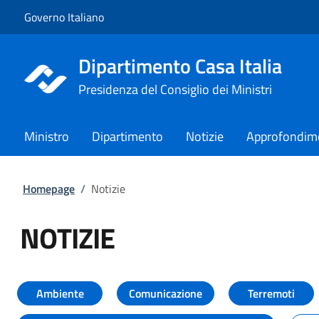
Vai al contenuto
Vai alla navigazione del sito
Governo Italiano
Dipartimento Casa Italia
Presidenza del Consiglio dei Ministri
Ministro
Dipartimento
Notizie
Approfondim
Homepage
/
Notizie
NOTIZIE
Tutti i contenuti della pagina NO
Ambiente
Comunicazione
Terremoti