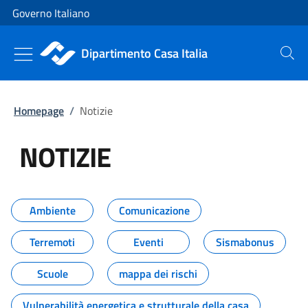
Vai al contenuto
Vai alla navigazione del sito
Governo Italiano
Dipartimento Casa Italia
Cerca
Homepage
/
Notizie
NOTIZIE
Tutti i contenuti della pagina NO
Ambiente
Comunicazione
Terremoti
Eventi
Sismabonus
Scuole
mappa dei rischi
Vulnerabilità energetica e strutturale della casa