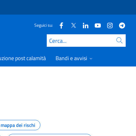
Seguici su:
Cerca
uzione post calamità
Bandi e avvisi
mappa dei rischi