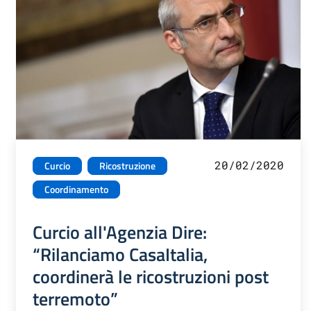
20/02/2020
Curcio
Ricostruzione
Coordinamento
Curcio all'Agenzia Dire:
“Rilanciamo CasaItalia,
coordinerà le ricostruzioni post
terremoto”