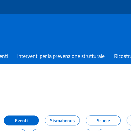
enti
Interventi per la prevenzione strutturale
Ricostr
TIZIE
Eventi
Sismabonus
Scuole