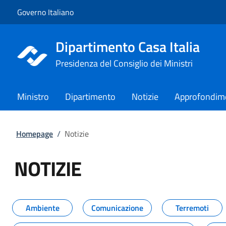
Vai al contenuto
Vai alla navigazione del sito
Governo Italiano
Dipartimento Casa Italia
Presidenza del Consiglio dei Ministri
Ministro
Dipartimento
Notizie
Approfondim
Homepage
/
Notizie
NOTIZIE
Tutti i contenuti della pagina NO
Ambiente
Comunicazione
Terremoti