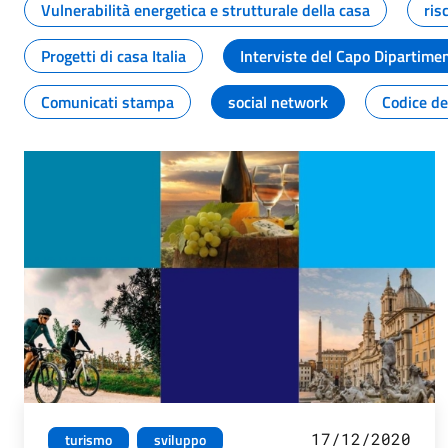
Vulnerabilità energetica e strutturale della casa
ris
Progetti di casa Italia
Interviste del Capo Dipartime
Comunicati stampa
social network
Codice de
17/12/2020
turismo
sviluppo