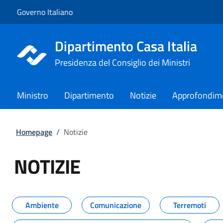
Vai al contenuto
Vai alla navigazione del sito
Governo Italiano
Dipartimento Casa Italia
Presidenza del Consiglio dei Ministri
Ministro
Dipartimento
Notizie
Approfondim
Homepage
/
Notizie
NOTIZIE
Tutti i contenuti della pagina NO
Ambiente
Comunicazione
Terremoti