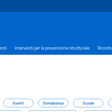
enti
Interventi per la prevenzione strutturale
Ricostr
TIZIE
Eventi
Sismabonus
Scuole