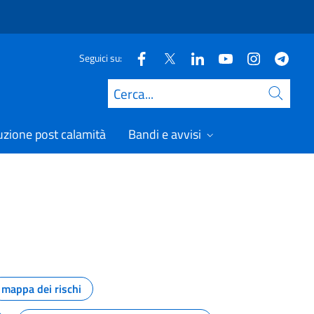
Seguici su:
Cerca
uzione post calamità
Bandi e avvisi
mappa dei rischi