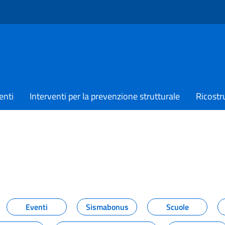
enti
Interventi per la prevenzione strutturale
Ricostr
TIZIE
Eventi
Sismabonus
Scuole