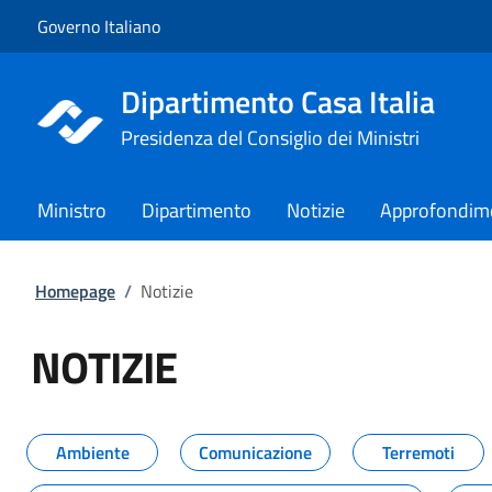
Vai al contenuto
Vai alla navigazione del sito
Governo Italiano
Dipartimento Casa Italia
Presidenza del Consiglio dei Ministri
Ministro
Dipartimento
Notizie
Approfondim
Homepage
/
Notizie
NOTIZIE
Tutti i contenuti della pagina NO
Ambiente
Comunicazione
Terremoti