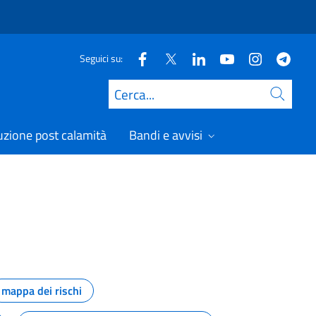
Seguici su:
Cerca
uzione post calamità
Bandi e avvisi
mappa dei rischi