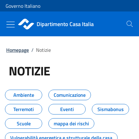
Vai al contenuto
Vai alla navigazione del sito
Governo Italiano
Dipartimento Casa Italia
Cerca
Homepage
/
Notizie
NOTIZIE
Tutti i contenuti della pagina NO
Ambiente
Comunicazione
Terremoti
Eventi
Sismabonus
Scuole
mappa dei rischi
Vulnerabilità energetica e strutturale della casa