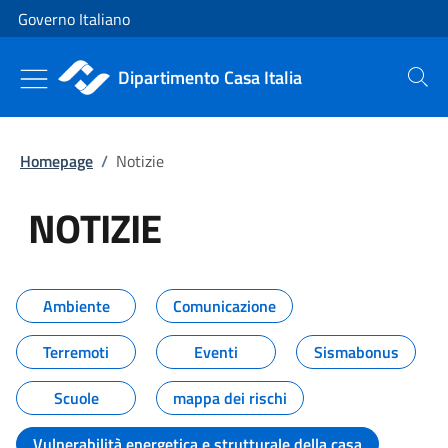
Vai al contenuto
Vai alla navigazione del sito
Governo Italiano
Dipartimento Casa Italia
Cerca
Homepage
/
Notizie
NOTIZIE
Tutti i contenuti della pagina NO
Ambiente
Comunicazione
Terremoti
Eventi
Sismabonus
Scuole
mappa dei rischi
Vulnerabilità energetica e strutturale della casa