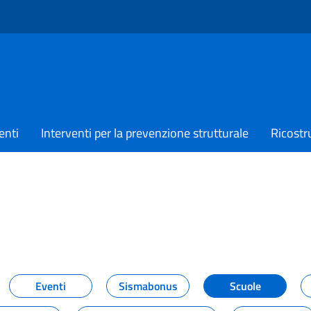
enti
Interventi per la prevenzione strutturale
Ricostr
TIZIE
Eventi
Sismabonus
Scuole