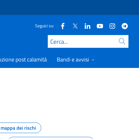
Seguici su:
Cerca
uzione post calamità
Bandi e avvisi
mappa dei rischi