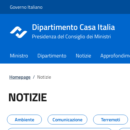
Vai al contenuto
Vai alla navigazione del sito
Governo Italiano
Dipartimento Casa Italia
Presidenza del Consiglio dei Ministri
Ministro
Dipartimento
Notizie
Approfondim
Homepage
/
Notizie
NOTIZIE
Tutti i contenuti della pagina NO
Ambiente
Comunicazione
Terremoti