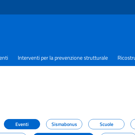
enti
Interventi per la prevenzione strutturale
Ricostr
TIZIE
Eventi
Sismabonus
Scuole