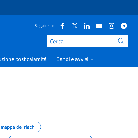
Seguici su:
Cerca
uzione post calamità
Bandi e avvisi
mappa dei rischi