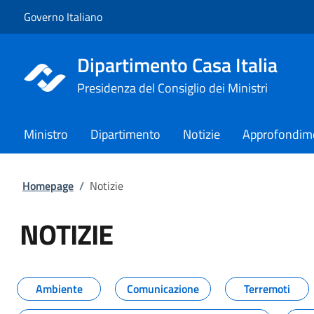
Vai al contenuto
Vai alla navigazione del sito
Governo Italiano
Dipartimento Casa Italia
Presidenza del Consiglio dei Ministri
Ministro
Dipartimento
Notizie
Approfondim
Homepage
/
Notizie
NOTIZIE
Tutti i contenuti della pagina NO
Ambiente
Comunicazione
Terremoti