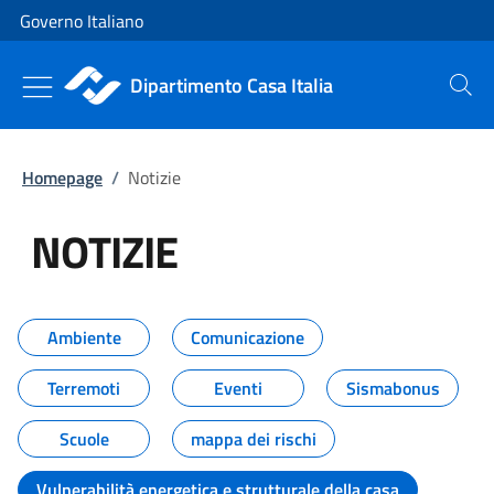
Vai al contenuto
Vai alla navigazione del sito
Governo Italiano
Dipartimento Casa Italia
Cerca
Homepage
/
Notizie
NOTIZIE
Tutti i contenuti della pagina NO
Ambiente
Comunicazione
Terremoti
Eventi
Sismabonus
Scuole
mappa dei rischi
Vulnerabilità energetica e strutturale della casa