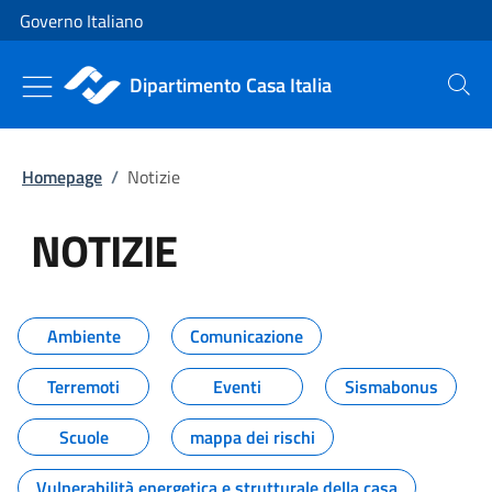
Vai al contenuto
Vai alla navigazione del sito
Governo Italiano
Dipartimento Casa Italia
Cerca
Homepage
/
Notizie
NOTIZIE
Tutti i contenuti della pagina NO
Ambiente
Comunicazione
Terremoti
Eventi
Sismabonus
Scuole
mappa dei rischi
Vulnerabilità energetica e strutturale della casa