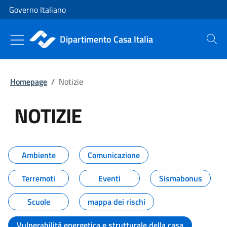
Vai al contenuto
Vai alla navigazione del sito
Governo Italiano
Dipartimento Casa Italia
Cerca
Homepage
/
Notizie
NOTIZIE
Tutti i contenuti della pagina NO
Ambiente
Comunicazione
Terremoti
Eventi
Sismabonus
Scuole
mappa dei rischi
Vulnerabilità energetica e strutturale della casa