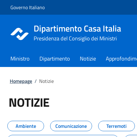
Vai al contenuto
Vai alla navigazione del sito
Governo Italiano
Dipartimento Casa Italia
Presidenza del Consiglio dei Ministri
Ministro
Dipartimento
Notizie
Approfondim
Homepage
/
Notizie
NOTIZIE
Tutti i contenuti della pagina NO
Ambiente
Comunicazione
Terremoti