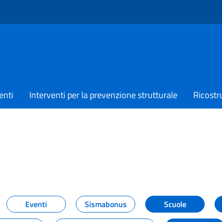
enti
Interventi per la prevenzione strutturale
Ricostr
TIZIE
Eventi
Sismabonus
Scuole