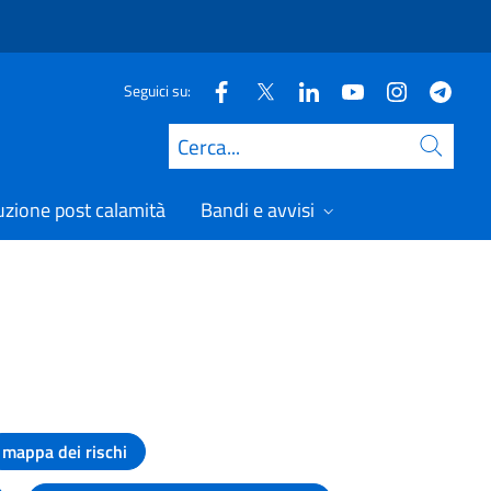
Seguici su:
Cerca
uzione post calamità
Bandi e avvisi
mappa dei rischi