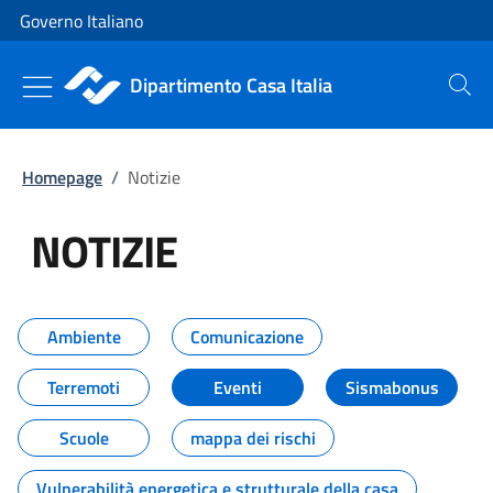
Vai al contenuto
Vai alla navigazione del sito
Governo Italiano
Dipartimento Casa Italia
Cerca
Homepage
/
Notizie
NOTIZIE
Tutti i contenuti della pagina NO
Ambiente
Comunicazione
Terremoti
Eventi
Sismabonus
Scuole
mappa dei rischi
Vulnerabilità energetica e strutturale della casa