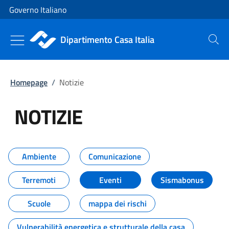
Vai al contenuto
Vai alla navigazione del sito
Governo Italiano
Dipartimento Casa Italia
Cerca
Homepage
/
Notizie
NOTIZIE
Tutti i contenuti della pagina NO
Ambiente
Comunicazione
Terremoti
Eventi
Sismabonus
Scuole
mappa dei rischi
Vulnerabilità energetica e strutturale della casa