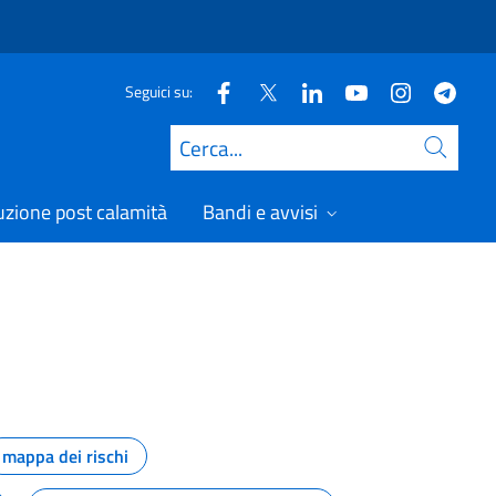
Seguici su:
Cerca
uzione post calamità
Bandi e avvisi
mappa dei rischi