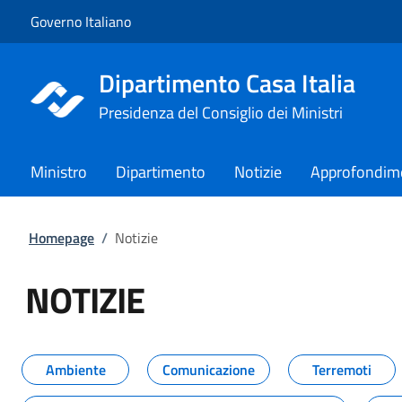
Vai al contenuto
Vai alla navigazione del sito
Governo Italiano
Dipartimento Casa Italia
Presidenza del Consiglio dei Ministri
Ministro
Dipartimento
Notizie
Approfondim
Homepage
/
Notizie
NOTIZIE
Tutti i contenuti della pagina NO
Ambiente
Comunicazione
Terremoti