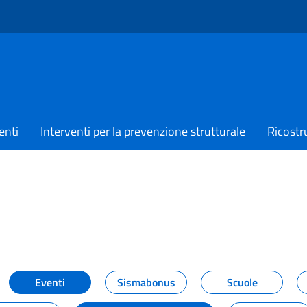
enti
Interventi per la prevenzione strutturale
Ricostr
TIZIE
Eventi
Sismabonus
Scuole