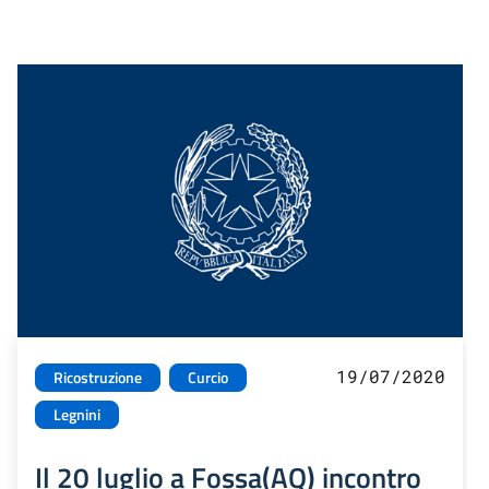
19/07/2020
Ricostruzione
Curcio
Legnini
Il 20 luglio a Fossa(AQ) incontro