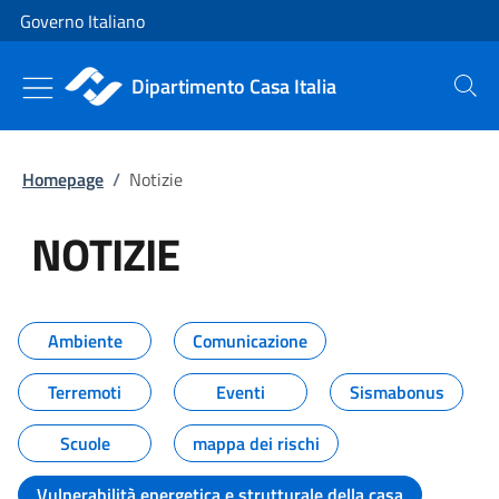
Vai al contenuto
Vai alla navigazione del sito
Governo Italiano
Dipartimento Casa Italia
Cerca
Homepage
/
Notizie
NOTIZIE
Tutti i contenuti della pagina NO
Ambiente
Comunicazione
Terremoti
Eventi
Sismabonus
Scuole
mappa dei rischi
Vulnerabilità energetica e strutturale della casa