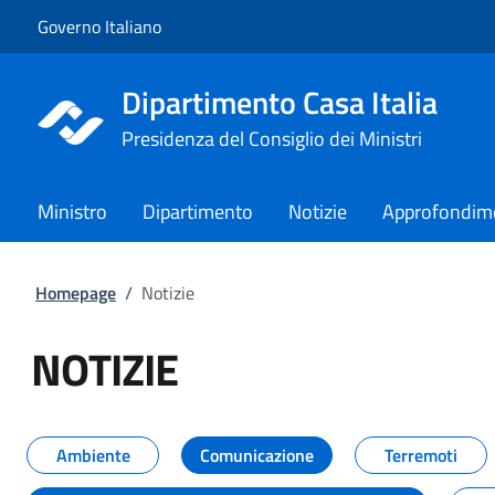
Vai al contenuto
Vai alla navigazione del sito
Governo Italiano
Dipartimento Casa Italia
Presidenza del Consiglio dei Ministri
Ministro
Dipartimento
Notizie
Approfondim
Homepage
/
Notizie
NOTIZIE
Tutti i contenuti della pagina NO
Ambiente
Comunicazione
Terremoti