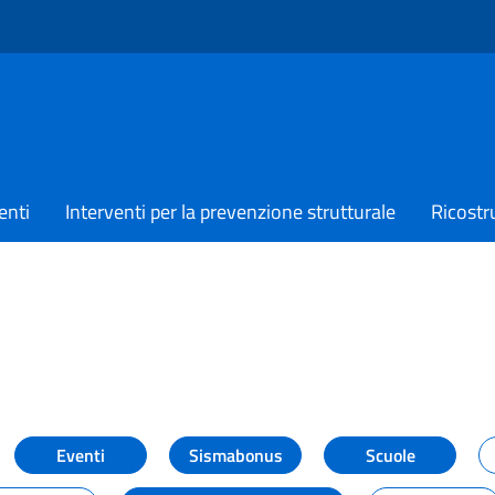
enti
Interventi per la prevenzione strutturale
Ricostr
TIZIE
Eventi
Sismabonus
Scuole