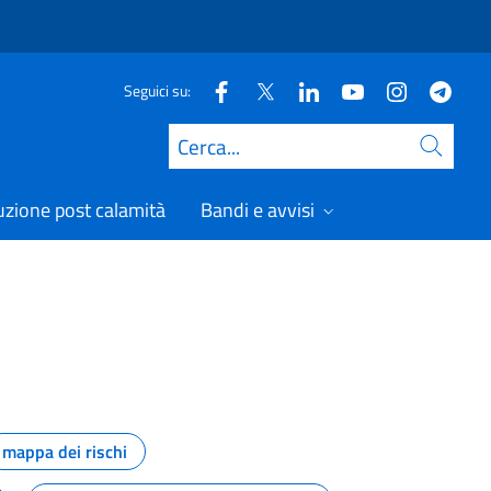
Seguici su:
Cerca
uzione post calamità
Bandi e avvisi
mappa dei rischi