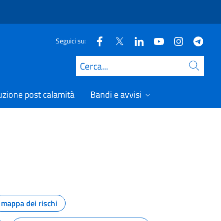
Seguici su:
Cerca
uzione post calamità
Bandi e avvisi
mappa dei rischi