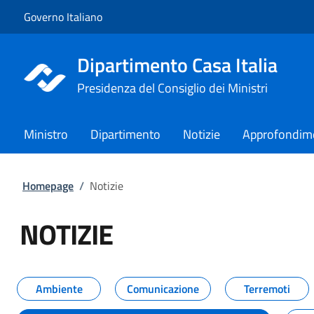
Vai al contenuto
Vai alla navigazione del sito
Governo Italiano
Dipartimento Casa Italia
Presidenza del Consiglio dei Ministri
Ministro
Dipartimento
Notizie
Approfondim
Homepage
/
Notizie
NOTIZIE
Tutti i contenuti della pagina NO
Ambiente
Comunicazione
Terremoti