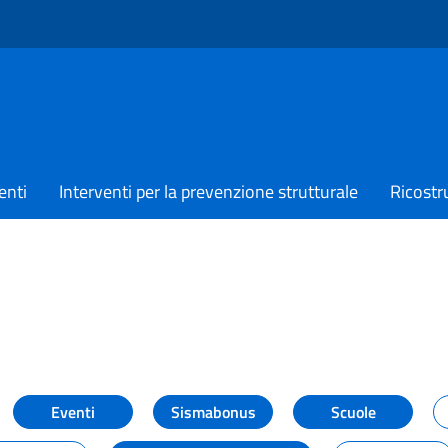
enti
Interventi per la prevenzione strutturale
Ricostr
TIZIE
Eventi
Sismabonus
Scuole