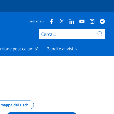
Seguici su:
Cerca
uzione post calamità
Bandi e avvisi
mappa dei rischi