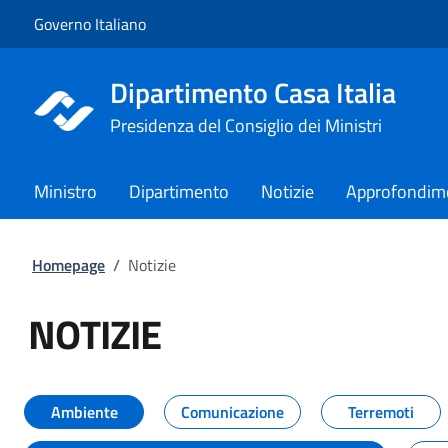
Vai al contenuto
Vai alla navigazione del sito
Governo Italiano
Dipartimento Casa Italia
Presidenza del Consiglio dei Ministri
Ministro
Dipartimento
Notizie
Approfondim
Homepage
/
Notizie
NOTIZIE
Tutti i contenuti della pagina NO
Ambiente
Comunicazione
Terremoti