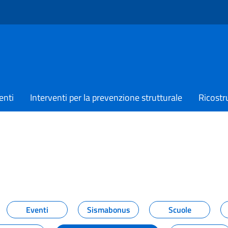
enti
Interventi per la prevenzione strutturale
Ricostr
TIZIE
Eventi
Sismabonus
Scuole