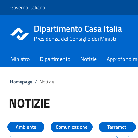
Vai al contenuto
Vai alla navigazione del sito
Governo Italiano
Dipartimento Casa Italia
Presidenza del Consiglio dei Ministri
Ministro
Dipartimento
Notizie
Approfondim
Homepage
/
Notizie
NOTIZIE
Tutti i contenuti della pagina NO
Ambiente
Comunicazione
Terremoti