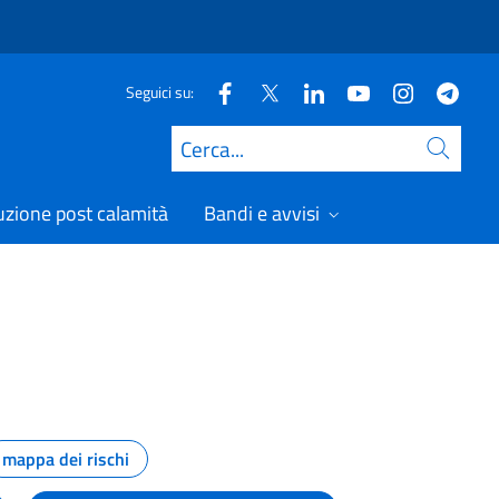
Seguici su:
Cerca
uzione post calamità
Bandi e avvisi
mappa dei rischi