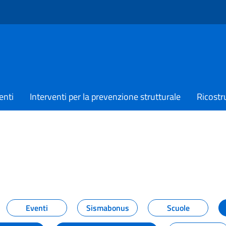
enti
Interventi per la prevenzione strutturale
Ricostr
TIZIE
Eventi
Sismabonus
Scuole