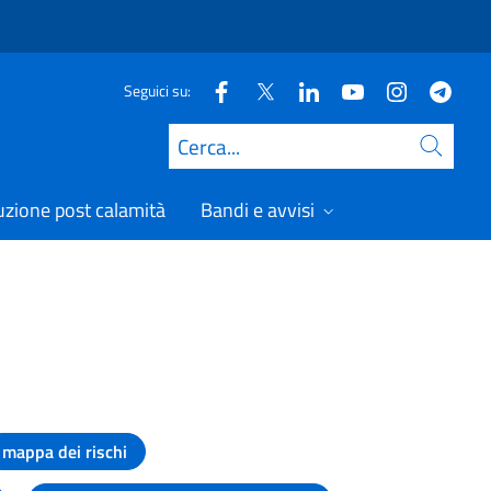
Seguici su:
Cerca
uzione post calamità
Bandi e avvisi
mappa dei rischi