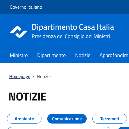
Vai al contenuto
Vai alla navigazione del sito
Governo Italiano
Dipartimento Casa Italia
Presidenza del Consiglio dei Ministri
Ministro
Dipartimento
Notizie
Approfondim
Homepage
/
Notizie
NOTIZIE
Tutti i contenuti della pagina NO
Ambiente
Comunicazione
Terremoti