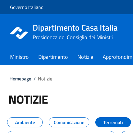
Vai al contenuto
Vai alla navigazione del sito
Governo Italiano
Dipartimento Casa Italia
Presidenza del Consiglio dei Ministri
Ministro
Dipartimento
Notizie
Approfondim
Homepage
/
Notizie
NOTIZIE
Tutti i contenuti della pagina NO
Ambiente
Comunicazione
Terremoti