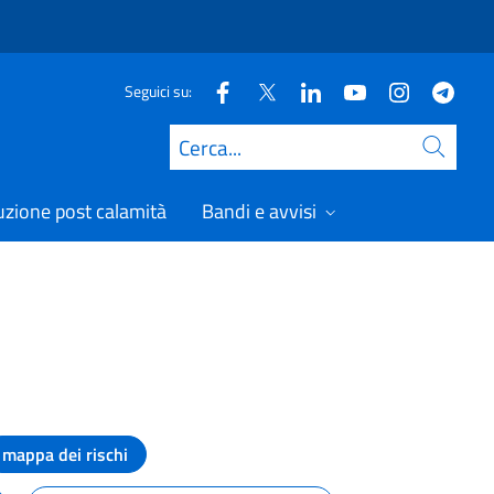
Seguici su:
Cerca
uzione post calamità
Bandi e avvisi
mappa dei rischi