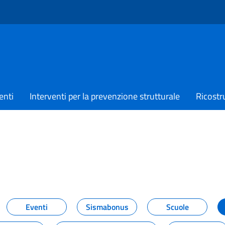
enti
Interventi per la prevenzione strutturale
Ricostr
TIZIE
Eventi
Sismabonus
Scuole