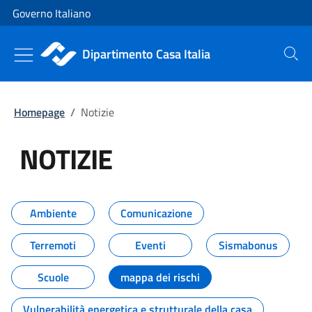
Vai al contenuto
Vai alla navigazione del sito
Governo Italiano
Dipartimento Casa Italia
Cerca
Homepage
/
Notizie
NOTIZIE
Tutti i contenuti della pagina NO
Ambiente
Comunicazione
Terremoti
Eventi
Sismabonus
Scuole
mappa dei rischi
Vulnerabilità energetica e strutturale della casa