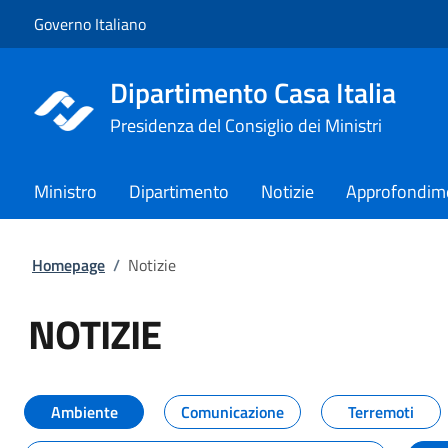
Vai al contenuto
Vai alla navigazione del sito
Governo Italiano
Dipartimento Casa Italia
Presidenza del Consiglio dei Ministri
Ministro
Dipartimento
Notizie
Approfondim
Homepage
/
Notizie
NOTIZIE
Tutti i contenuti della pagina NO
Ambiente
Comunicazione
Terremoti