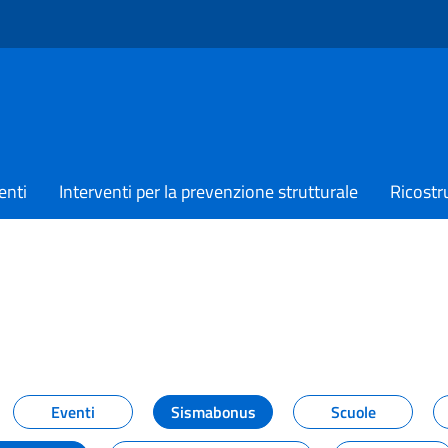
enti
Interventi per la prevenzione strutturale
Ricostr
TIZIE
Eventi
Sismabonus
Scuole