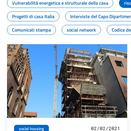
Vulnerabilità energetica e strutturale della casa
ris
Progetti di casa Italia
Interviste del Capo Dipartime
Comunicati stampa
social network
Codice de
02/02/2021
social housing