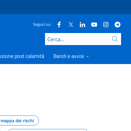
Seguici su:
Cerca
uzione post calamità
Bandi e avvisi
mappa dei rischi