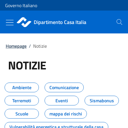
Vai al contenuto
Vai alla navigazione del sito
Governo Italiano
Dipartimento Casa Italia
Cerca
Homepage
/
Notizie
NOTIZIE
Tutti i contenuti della pagina NO
Ambiente
Comunicazione
Terremoti
Eventi
Sismabonus
Scuole
mappa dei rischi
Vulnerabilità energetica e strutturale della casa