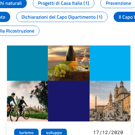
chi naturali
Progetti di Casa Italia (1)
Prevenzione
nto
Dichiarazioni del Capo Dipartimento (1)
Il Capo 
lla Ricostruzione
17/12/2020
turismo
sviluppo