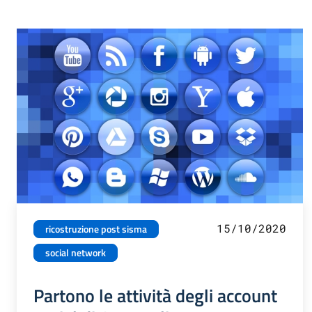
15/10/2020
ricostruzione post sisma
social network
Partono le attività degli account