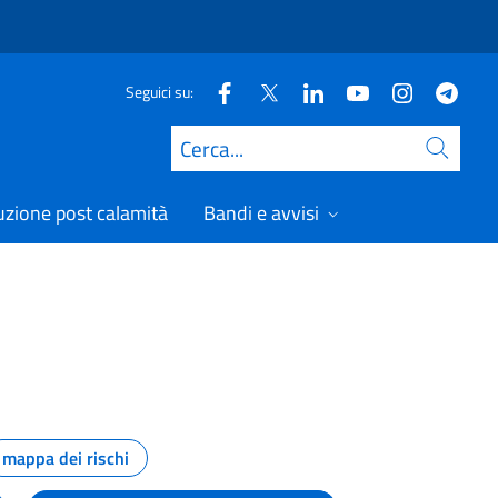
Seguici su:
Cerca
uzione post calamità
Bandi e avvisi
mappa dei rischi