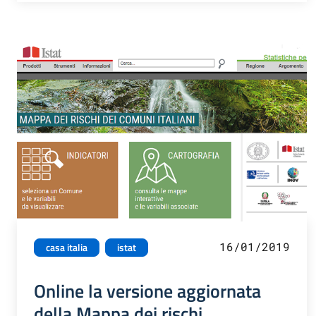
16/01/2019
casa italia
istat
Online la versione aggiornata
della Mappa dei rischi