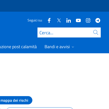
Seguici su:
Cerca
uzione post calamità
Bandi e avvisi
mappa dei rischi