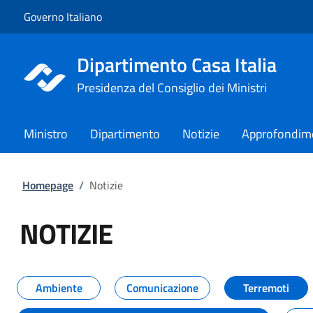
Vai al contenuto
Vai alla navigazione del sito
Governo Italiano
Dipartimento Casa Italia
Presidenza del Consiglio dei Ministri
Ministro
Dipartimento
Notizie
Approfondim
Homepage
/
Notizie
NOTIZIE
Tutti i contenuti della pagina NO
Ambiente
Comunicazione
Terremoti