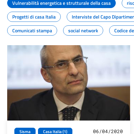
Vulnerabilità energetica e strutturale della casa
ris
Progetti di casa Italia
Interviste del Capo Dipartime
Comunicati stampa
social network
Codice de
06/04/2020
Sisma
Casa Italia (1)