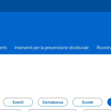
enti
Interventi per la prevenzione strutturale
Ricostr
TIZIE
Eventi
Sismabonus
Scuole