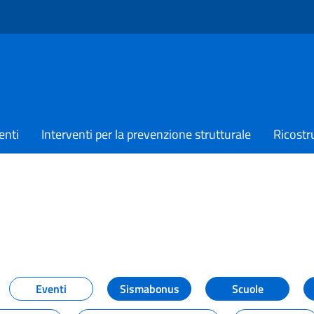
enti
Interventi per la prevenzione strutturale
Ricostr
TIZIE
Eventi
Sismabonus
Scuole