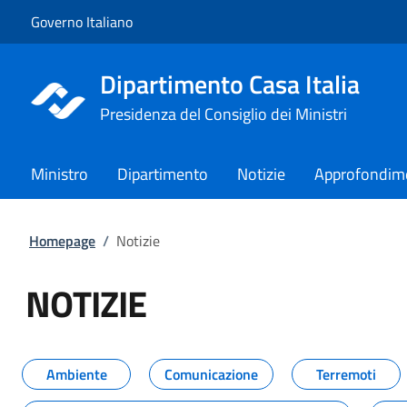
Vai al contenuto
Vai alla navigazione del sito
Governo Italiano
Dipartimento Casa Italia
Presidenza del Consiglio dei Ministri
Ministro
Dipartimento
Notizie
Approfondim
Homepage
/
Notizie
NOTIZIE
Tutti i contenuti della pagina NO
Ambiente
Comunicazione
Terremoti