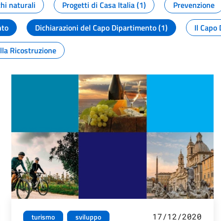
chi naturali
Progetti di Casa Italia (1)
Prevenzione
nto
Dichiarazioni del Capo Dipartimento (1)
Il Capo 
lla Ricostruzione
17/12/2020
turismo
sviluppo