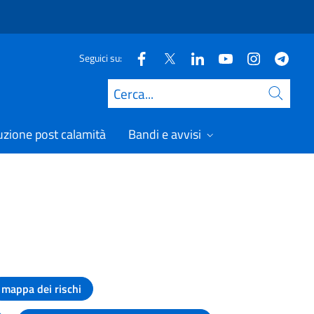
Seguici su:
Cerca
uzione post calamità
Bandi e avvisi
mappa dei rischi