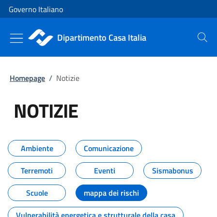
Vai al contenuto
Vai alla navigazione del sito
Governo Italiano
Dipartimento Casa Italia
Cerca
Homepage
/
Notizie
NOTIZIE
Tutti i contenuti della pagina NO
Ambiente
Comunicazione
Terremoti
Eventi
Sismabonus
Scuole
mappa dei rischi
Vulnerabilità energetica e strutturale della casa