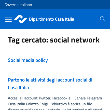
Vai al contenuto
Vai alla navigazione del sito
Governo Italiano
Dipartimento Casa Italia
Cerca
Tag cercato: social network
Social media policy
Partono le attività degli account social di
Casa Italia
Accesi gli account Twitter, Facebook e il Canale Telegram
Casa Italia Palazzo Chigi. L'obiettivo è aprire un filo
diretto quotidiano con i cittadini, le istituzioni e gli attori