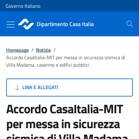
Vai al contenuto
Vai alla navigazione del sito
Governo Italiano
Dipartimento Casa Italia
Cerca
Homepage
/
Notizie
/
Accordo CasaItalia-MIT per messa in sicurezza sismica di
Villa Madama, caserme e edifici pubblici
LINK E ALLEGATI
Accordo CasaItalia-MIT
per messa in sicurezza
sismica di Villa Madama,