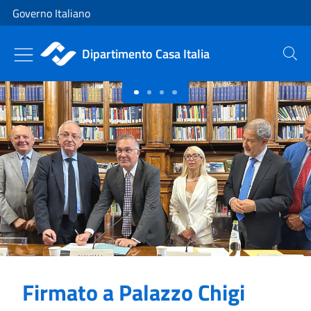
Vai al contenuto
Vai alla navigazione del sito
Governo Italiano
Dipartimento Casa Italia
Cerca
Primo piano
Firmato a Palazzo Chigi