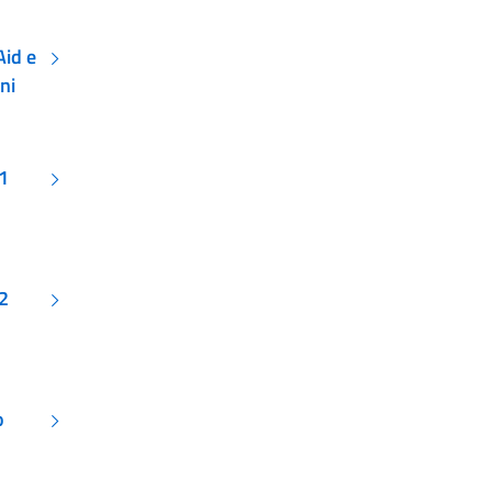
Aid e
ni
1
22
o