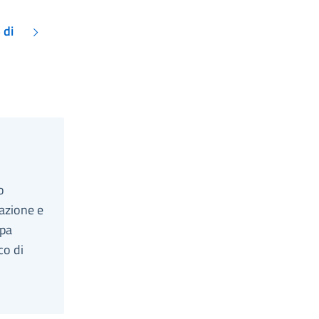
 di
o
razione e
ipa
co di