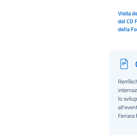
Visita 
del CD 
della F
RemTech 
internaz
lo svilu
all’even
Ferrara 