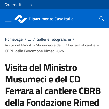
Vai al contenuto
Vai alla navigazione del sito
Governo Italiano
Dipartimento Casa Italia
Cerca
Homepage
/
...
/
Gallerie fotografiche
/
Visita del Ministro Musumeci e del CD Ferrara al cantiere
CBRB della Fondazione Rimed 2024
Visita del Ministro
Musumeci e del CD
Ferrara al cantiere CBRB
della Fondazione Rimed