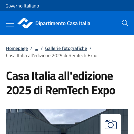
Vai al contenuto
Vai alla navigazione del sito
Governo Italiano
Dipartimento Casa Italia
Cerca
Homepage
/
...
/
Gallerie fotografiche
/
Casa Italia all'edizione 2025 di RemTech Expo
Casa Italia all'edizione
2025 di RemTech Expo